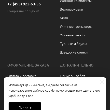
Workout комплексы
+7 (495) 922-63-55
Велопарковки
Ежедневно с 10 до 20
МАФ
Уличные тренажеры
Уличные качели
Турники и брусья
Шведские стенки
ОФОРМЛЕНИЕ ЗАКАЗА
ДОПОЛНИТЕЛЬНО
Оплата и доставка
Примеры работ
Сборка и монтаж
Политика
Используя данный сайт, вы даете согласие на
конфиденциальности
использование файлов cookie, помогающих нам сделать его
Гарантии и возврат
удобнее для вас.
Политика обработки
Контакты
персональных данных
Принять