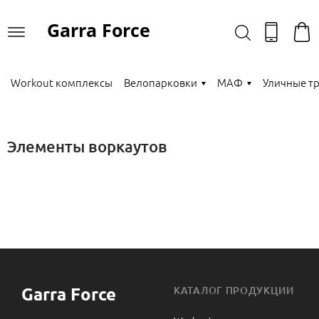
Garra Force
Workout комплексы
Велопарковки
МАФ
Уличные т
Элементы воркаутов
Garra Force
КАТАЛОГ ПРОДУКЦИИ