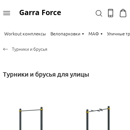
Garra Force
Workout комплексы
Велопарковки
МАФ
Уличные т
Турники и брусья
Турники и брусья для улицы