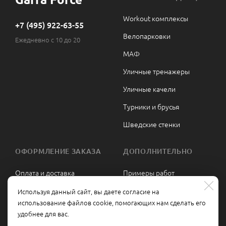
Workout комплексы
+7 (495) 922-63-55
Велопарковки
Ежедневно с 10 до 20
МАФ
Уличные тренажеры
Уличные качели
Турники и брусья
Шведские стенки
ОФОРМЛЕНИЕ ЗАКАЗА
ДОПОЛНИТЕЛЬНО
Оплата и доставка
Примеры работ
Сборка и монтаж
Политика
Используя данный сайт, вы даете согласие на
конфиденциальности
использование файлов cookie, помогающих нам сделать его
Гарантии и возврат
удобнее для вас.
Политика обработки
Контакты