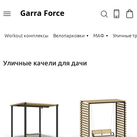
Garra Force
Workout комплексы
Велопарковки
МАФ
Уличные т
Уличные качели для дачи