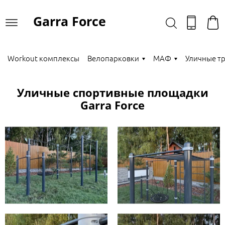
Garra Force
Workout комплексы
Велопарковки
МАФ
Уличные т
Уличные спортивные площадки
Garra Force