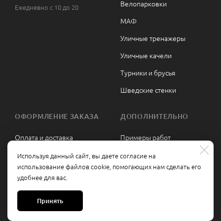
Велопарковки
Ежедневно с 10 до 20
МАФ
Уличные тренажеры
Уличные качели
Турники и брусья
Шведские стенки
ОФОРМЛЕНИЕ ЗАКАЗА
ДОПОЛНИТЕЛЬНО
Оплата и доставка
Примеры работ
Сборка и монтаж
Политика
Используя данный сайт, вы даете согласие на
конфиденциальности
использование файлов cookie, помогающих нам сделать его
Гарантии и возврат
удобнее для вас.
Политика обработки
Контакты
персональных данных
Принять