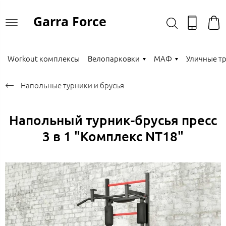
Garra Force
Workout комплексы
Велопарковки
МАФ
Уличные т
Напольные турники и брусья
Напольный турник-брусья пресс
3 в 1 "Комплекс NT18"