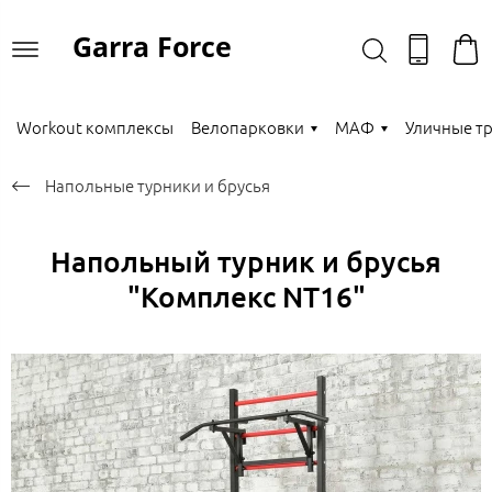
Garra Force
Workout комплексы
Велопарковки
МАФ
Уличные т
Напольные турники и брусья
Напольный турник и брусья
"Комплекс NT16"