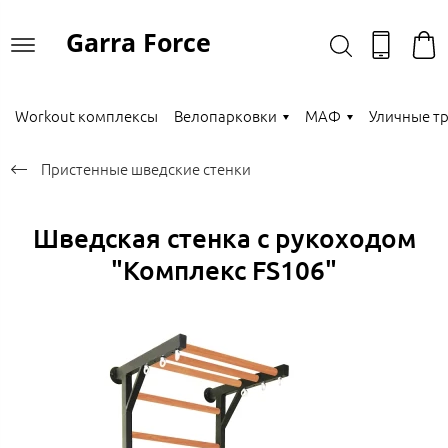
Garra Force
Workout комплексы
Велопарковки
МАФ
Уличные т
Пристенные шведские стенки
Шведская стенка с рукоходом
"Комплекс FS106"