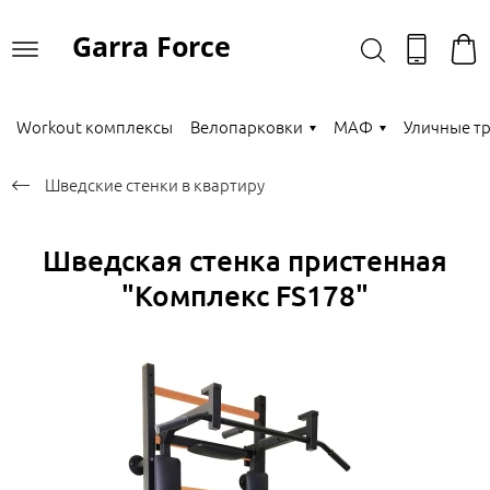
Garra Force
Workout комплексы
Велопарковки
МАФ
Уличные т
Шведские стенки в квартиру
Шведская стенка пристенная
"Комплекс FS178"