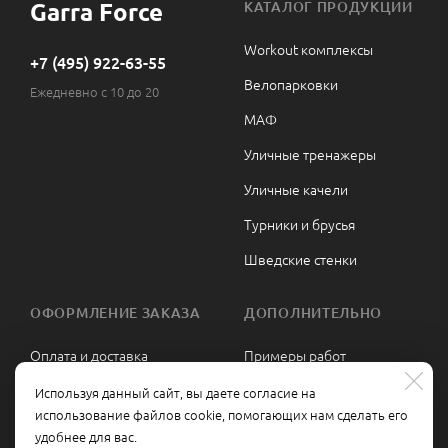
Garra Force
КАТАЛОГ ПРОДУКЦИИ
Workout комплексы
+7 (495) 922-63-55
Велопарковки
Ежедневно с 10 до 20
МАФ
Уличные тренажеры
Уличные качели
Турники и брусья
Шведские стенки
ОФОРМЛЕНИЕ ЗАКАЗА
ДОПОЛНИТЕЛЬНО
Оплата и доставка
Примеры работ
Сборка и монтаж
Политика
Используя данный сайт, вы даете согласие на
конфиденциальности
использование файлов cookie, помогающих нам сделать его
Гарантии и возврат
удобнее для вас.
Политика обработки