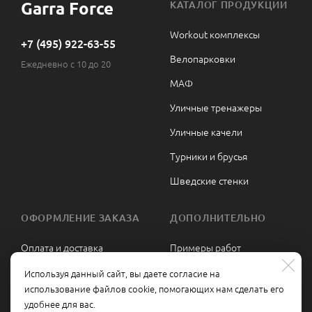
Garra Force
КАТАЛОГ ПРОДУКЦИИ
Workout комплексы
+7 (495) 922-63-55
Велопарковки
Ежедневно с 10 до 20
МАФ
Уличные тренажеры
Уличные качели
Турники и брусья
Шведские стенки
ОФОРМЛЕНИЕ ЗАКАЗА
ДОПОЛНИТЕЛЬНО
Оплата и доставка
Примеры работ
Сборка и монтаж
Политика
Используя данный сайт, вы даете согласие на
конфиденциальности
использование файлов cookie, помогающих нам сделать его
Гарантии и возврат
удобнее для вас.
Политика обработки