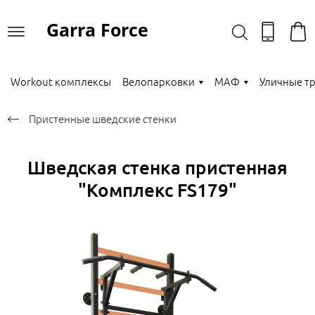
Garra Force
Workout комплексы
Велопарковки
МАФ
Уличные т
Пристенные шведские стенки
Шведская стенка пристенная
"Комплекс FS179"