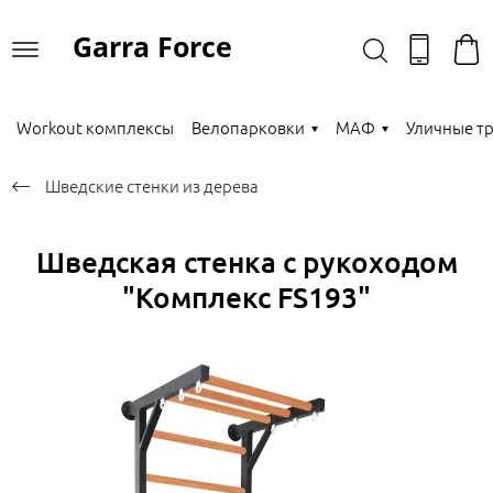
Garra Force
Workout комплексы
Велопарковки
МАФ
Уличные т
Шведские стенки из дерева
Шведская стенка с рукоходом
"Комплекс FS193"