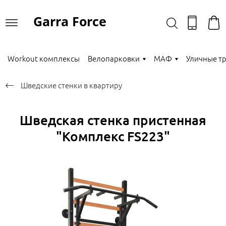
Garra Force
Workout комплексы
Велопарковки
МАФ
Уличные т
Шведские стенки в квартиру
Шведская стенка пристенная
"Комплекс FS223"