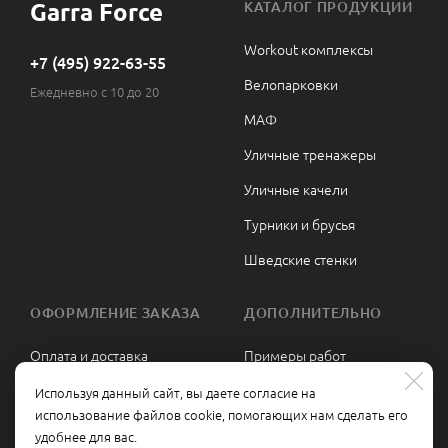
Garra Force
КАТАЛОГ ПРОДУКЦИИ
Workout комплексы
+7 (495) 922-63-55
Велопарковки
Ежедневно с 10 до 20
МАФ
Уличные тренажеры
Уличные качели
Турники и брусья
Шведские стенки
ОФОРМЛЕНИЕ ЗАКАЗА
ДОПОЛНИТЕЛЬНО
Оплата и доставка
Примеры работ
Сборка и монтаж
Политика
Используя данный сайт, вы даете согласие на
конфиденциальности
использование файлов cookie, помогающих нам сделать его
Гарантии и возврат
удобнее для вас.
Политика обработки