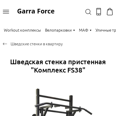
Garra Force
Workout комплексы
Велопарковки
МАФ
Уличные т
Шведские стенки в квартиру
Шведская стенка пристенная
"Комплекс FS38"