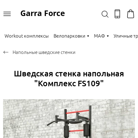
Garra Force
Workout комплексы
Велопарковки
МАФ
Уличные т
Напольные шведские стенки
Шведская стенка напольная
"Комплекс FS109"