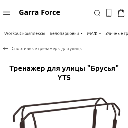
Garra Force
Workout комплексы
Велопарковки
МАФ
Уличные т
Спортивные тренажеры для улицы
Тренажер для улицы "Брусья"
YT5