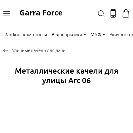
Garra Force
Workout комплексы
Велопарковки
МАФ
Уличные т
Уличные качели для дачи
Металлические качели для
улицы Arc 06