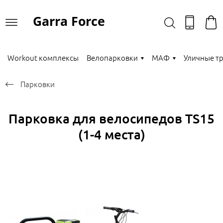
Garra Force
Workout комплексы
Велопарковки
МАФ
Уличные т
Парковки
Парковка для велосипедов TS15
(1-4 места)