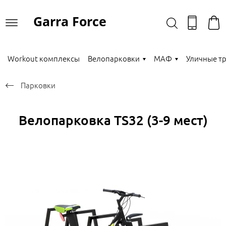
Garra Force
Workout комплексы
Велопарковки
МАФ
Уличные т
Парковки
Велопарковка TS32 (3-9 мест)