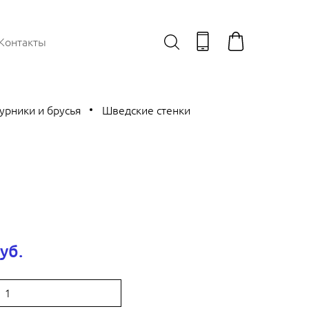
Контакты
урники и брусья
Шведские стенки
уб.
: