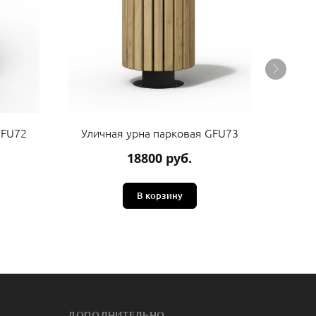
GFU72
Уличная урна парковая GFU73
Улич
18800 руб.
В корзину
ДОПОЛНИТЕЛЬНО