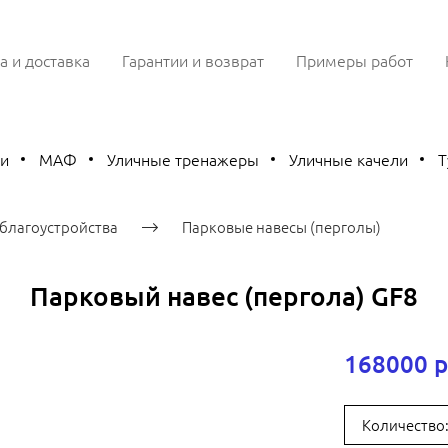
а и доставка
Гарантии и возврат
Примеры работ
ки
МАФ
Уличные тренажеры
Уличные качели
Т
благоустройства
Парковые навесы (перголы)
Парковый навес (пергола) GF8
168000 р
Количество