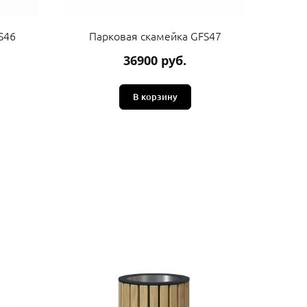
S46
Парковая скамейка GFS47
Па
36900 руб.
В корзину