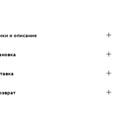
ики и описание
ановка
ставка
озврат