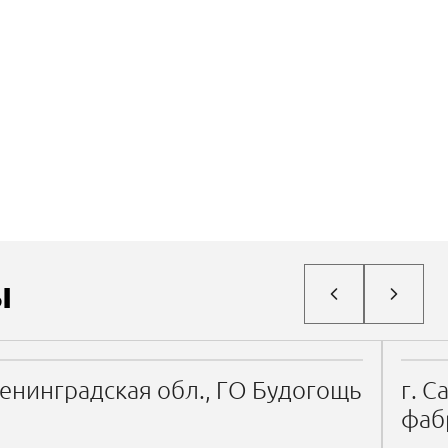
ы
енинградская обл., ГО Будогощь
г. С
фаб