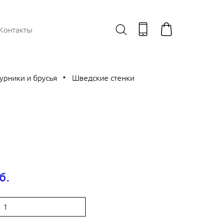
Контакты
урники и брусья
Шведские стенки
б.
: