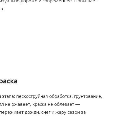
изуально дороже и современнее. Повышает
а.
раска
 этапа: пескоструйная обработка, грунтование,
л не ржавеет, краска не облезает —
 переживет дожди, снег и жару сезон за