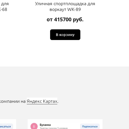
 для
Уличная спортплощадка для
Ули
-68
воркаут WK-89
от 415700 руб.
В корзину
 компании на
Яндекс Картах
.