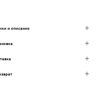
ики и описание
ановка
ставка
озврат