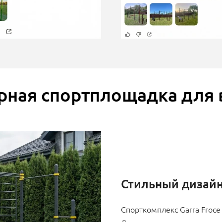
рная спортплощадка для 
Стильный дизай
Спорткомплекс Garra Froce