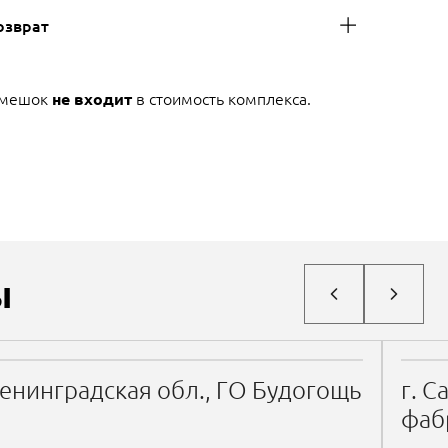
озврат
 мешок
в стоимость комплекса.
не входит
ы
енинградская обл., ГО Будогощь
г. С
фаб