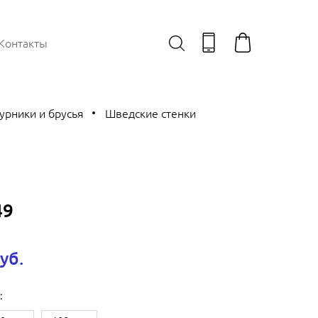
Контакты
урники и брусья
Шведские стенки
49
уб.
: