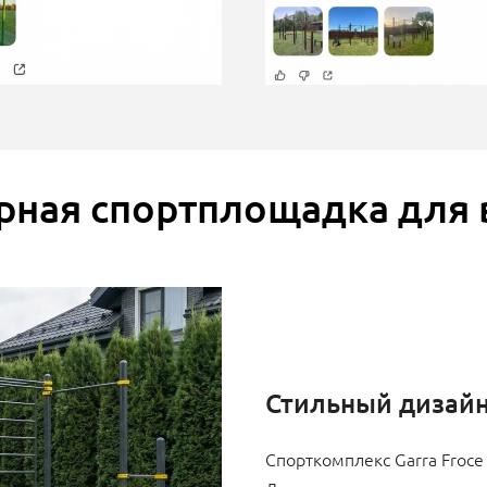
рная спортплощадка для 
Стильный дизай
Спорткомплекс Garra Froce