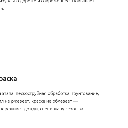
изуально дороже и современнее. Повышает
а.
раска
 этапа: пескоструйная обработка, грунтование,
л не ржавеет, краска не облезает —
 переживет дожди, снег и жару сезон за