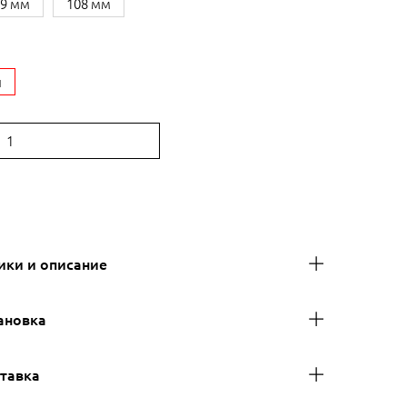
89 мм
108 мм
й
:
ики и описание
ановка
ставка