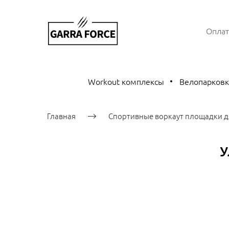
Оплат
Workout комплексы
Велопарков
Главная
Спортивные воркаут площадки д
У