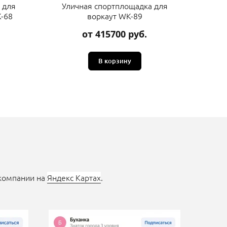
 для
Уличная спортплощадка для
Ули
-68
воркаут WK-89
от 415700 руб.
В корзину
 компании на
Яндекс Картах
.