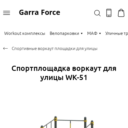
Garra Force
Workout комплексы
Велопарковки
МАФ
Уличные т
Спортивные воркаут площадки для улицы
Спортплощадка воркаут для
улицы WK-51