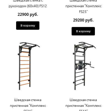
рукоходом (60х40) FS12
пристенная "Комплекс
FS25"
22900 руб.
29200 руб.
В корзину
В корзину
Шведская стенка
Шведская стенка
пристенная "Комплекс
пристенная "Комплекс
FS31"
FS44"