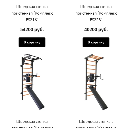
Шведская стенка
Шведская стенка
пристенная "Комплекс
пристенная "Комплекс
FS216"
FS228"
54200 руб.
40200 руб.
В корзину
В корзину
Шведская стенка
Шведская стенка с
пристенная "Комплекс
рукоходом "Комплекс