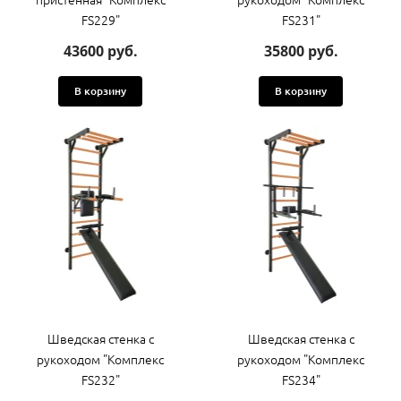
FS229"
FS231"
43600 руб.
35800 руб.
В корзину
В корзину
Шведская стенка с
Шведская стенка с
рукоходом "Комплекс
рукоходом "Комплекс
FS232"
FS234"