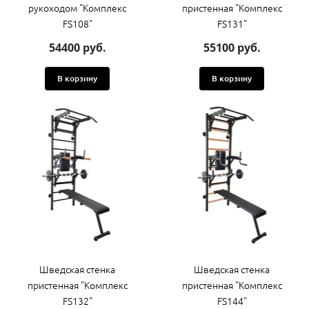
рукоходом "Комплекс
пристенная "Комплекс
FS108"
FS131"
54400 руб.
55100 руб.
В корзину
В корзину
Шведская стенка
Шведская стенка
пристенная "Комплекс
пристенная "Комплекс
FS132"
FS144"