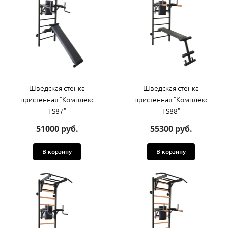
Шведская стенка
Шведская стенка
пристенная "Комплекс
пристенная "Комплекс
FS87"
FS88"
51000 руб.
55300 руб.
В корзину
В корзину