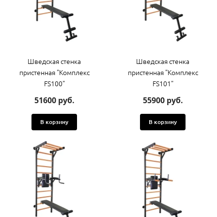
Шведская стенка
Шведская стенка
пристенная "Комплекс
пристенная "Комплекс
FS100"
FS101"
51600 руб.
55900 руб.
В корзину
В корзину