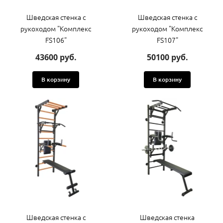
Шведская стенка с
Шведская стенка с
рукоходом "Комплекс
рукоходом "Комплекс
FS106"
FS107"
43600 руб.
50100 руб.
В корзину
В корзину
Шведская стенка с
Шведская стенка