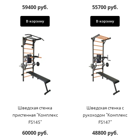
59400 руб.
55700 руб.
В корзину
В корзину
Шведская стенка
Шведская стенка с
пристенная "Комплекс
рукоходом "Комплекс
FS145"
FS147"
60000 руб.
48800 руб.