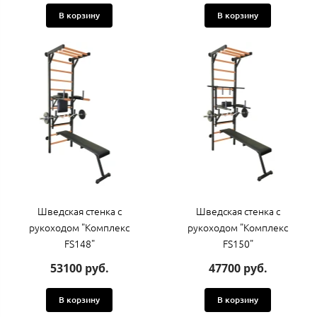
В корзину
В корзину
Шведская стенка с
Шведская стенка с
рукоходом "Комплекс
рукоходом "Комплекс
FS148"
FS150"
53100 руб.
47700 руб.
В корзину
В корзину