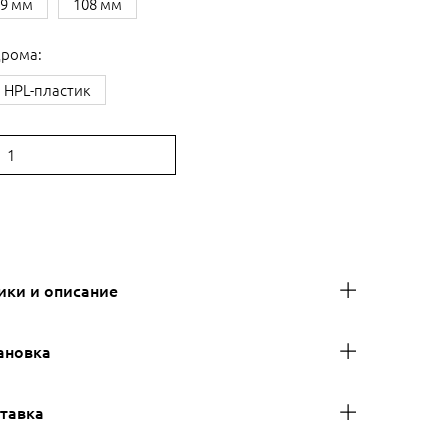
89 мм
108 мм
дрома:
HPL-пластик
:
ики и описание
ановка
ставка