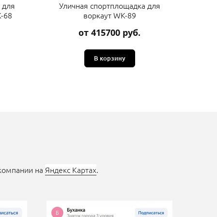
 для
Уличная спортплощадка для
Ули
-68
воркаут WK-89
от 415700 руб.
В корзину
 компании на
Яндекс Картах
.