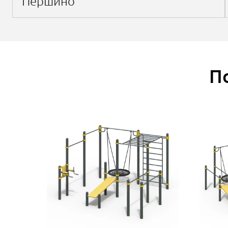
Першино
П