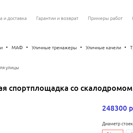
а и доставка
Гарантии и возврат
Примеры работ
ки
МАФ
Уличные тренажеры
Уличные качели
Т
ля улицы
ая спортплощадка со скалодромом
248300 р
Диаметр стоек