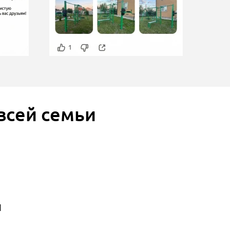
всей семьи
н