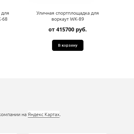
 для
Уличная спортплощадка для
Ули
-68
воркаут WK-89
от 415700 руб.
В корзину
 компании на
Яндекс Картах
.