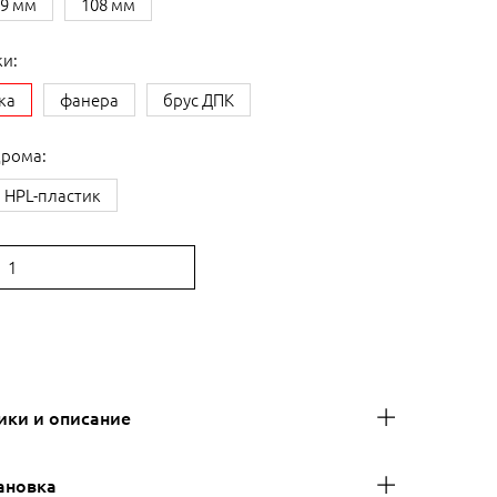
89 мм
108 мм
и:
ка
фанера
брус ДПК
дрома:
HPL-пластик
:
ики и описание
ановка