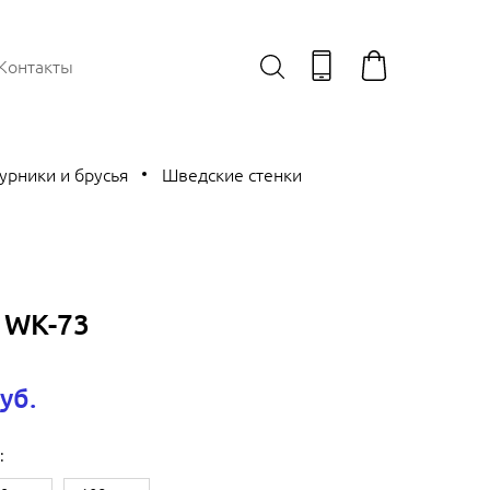
Контакты
урники и брусья
Шведские стенки
 WK-73
уб.
: