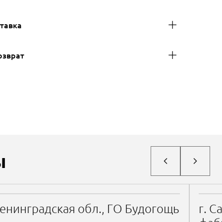
ставка
озврат
ы
енинградская обл., ГО Будогощь
г. С