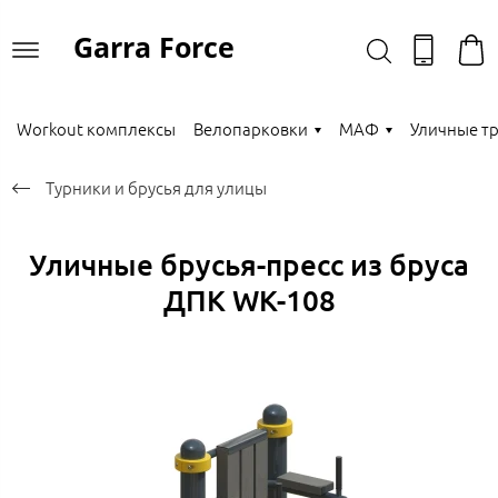
Garra Force
Workout комплексы
Велопарковки
МАФ
Уличные т
Турники и брусья для улицы
Уличные брусья-пресс из бруса
ДПК WK-108