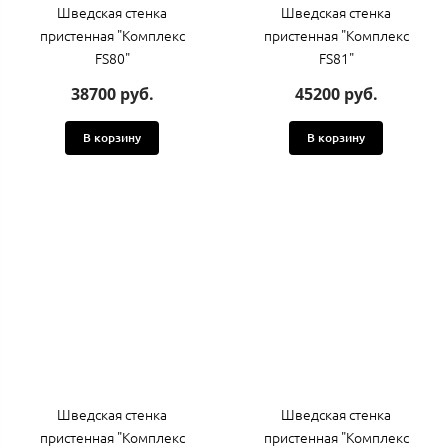
Шведская стенка
Шведская стенка
пристенная "Комплекс
пристенная "Комплекс
FS80"
FS81"
38700 руб.
45200 руб.
В корзину
В корзину
Шведская стенка
Шведская стенка
пристенная "Комплекс
пристенная "Комплекс