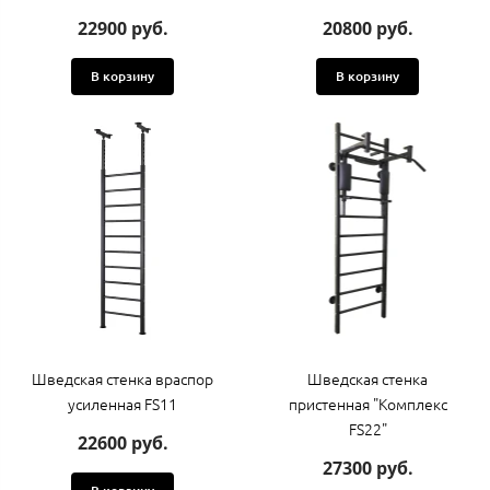
22900 руб.
20800 руб.
В корзину
В корзину
Шведская стенка враспор
Шведская стенка
усиленная FS11
пристенная "Комплекс
FS22"
22600 руб.
27300 руб.