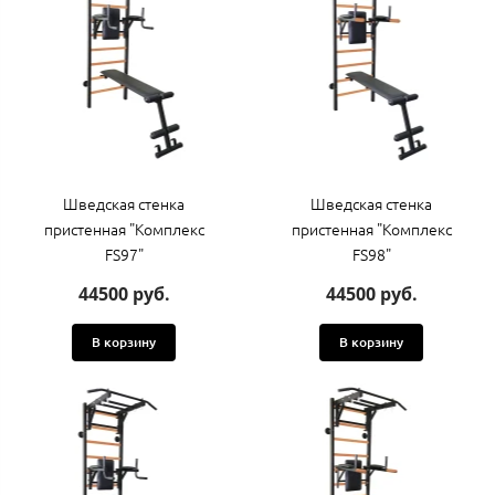
Шведская стенка
Шведская стенка
пристенная "Комплекс
пристенная "Комплекс
FS97"
FS98"
44500 руб.
44500 руб.
В корзину
В корзину