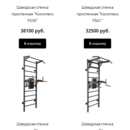
Шведская стенка
Шведская стенка
пристенная "Комплекс
пристенная "Комплекс
FS39"
FS41"
38100 руб.
32500 руб.
В корзину
В корзину
Шведская стенка
Шведская стенка