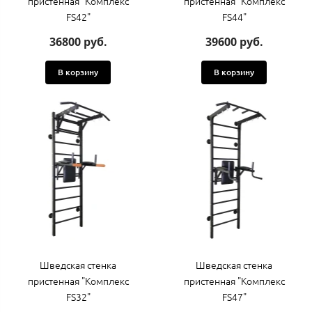
пристенная "Комплекс
пристенная "Комплекс
FS42"
FS44"
36800 руб.
39600 руб.
В корзину
В корзину
Шведская стенка
Шведская стенка
пристенная "Комплекс
пристенная "Комплекс
FS32"
FS47"