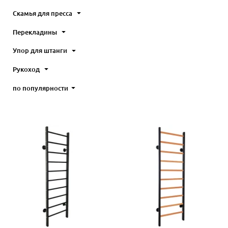
Скамья для пресса
Перекладины
Упор для штанги
Рукоход
по популярности