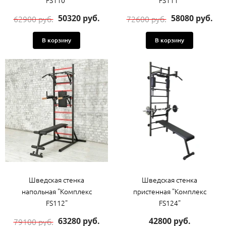
FS110"
FS111"
50320 руб.
58080 руб.
62900 руб.
72600 руб.
В корзину
В корзину
Шведская стенка
Шведская стенка
напольная "Комплекс
пристенная "Комплекс
FS112"
FS124"
63280 руб.
42800 руб.
79100 руб.