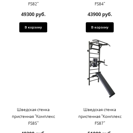
FS82"
FS84"
49300 руб.
43900 руб.
В корзину
В корзину
Шведская стенка
Шведская стенка
пристенная "Комплекс
пристенная "Комплекс
FS85"
FS87"