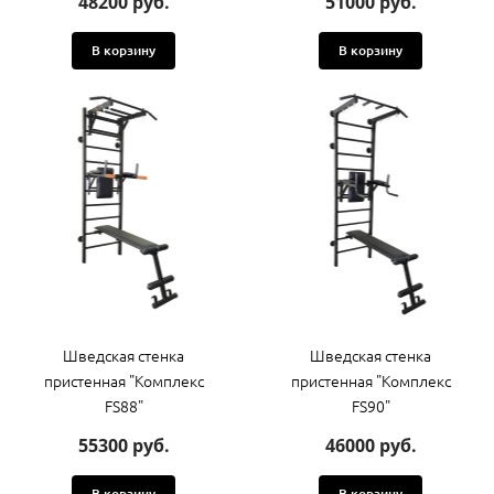
48200 руб.
51000 руб.
В корзину
В корзину
Шведская стенка
Шведская стенка
пристенная "Комплекс
пристенная "Комплекс
FS88"
FS90"
55300 руб.
46000 руб.
В корзину
В корзину