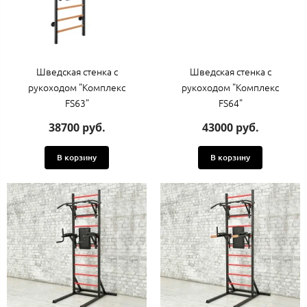
Шведская стенка с
Шведская стенка с
рукоходом "Комплекс
рукоходом "Комплекс
FS63"
FS64"
38700 руб.
43000 руб.
В корзину
В корзину