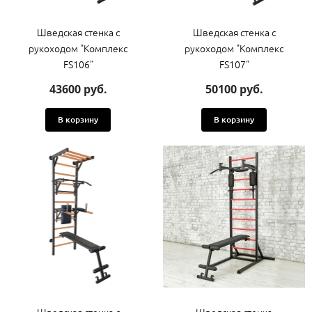
Шведская стенка с
Шведская стенка с
рукоходом "Комплекс
рукоходом "Комплекс
FS106"
FS107"
43600 руб.
50100 руб.
В корзину
В корзину