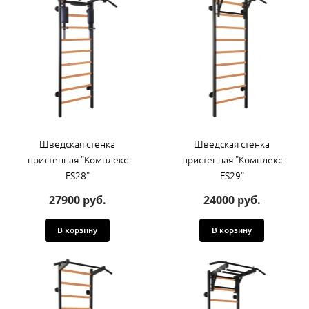
Шведская стенка
Шведская стенка
пристенная "Комплекс
пристенная "Комплекс
FS28"
FS29"
27900 руб.
24000 руб.
В корзину
В корзину