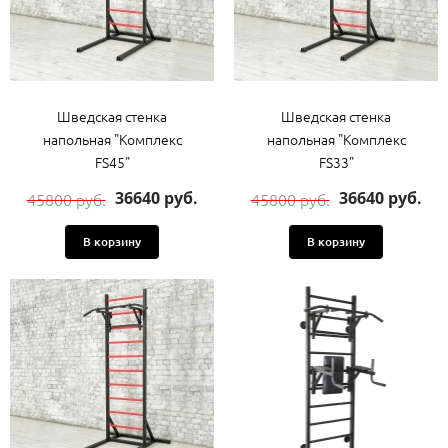
Шведская стенка
Шведская стенка
напольная "Комплекс
напольная "Комплекс
FS45"
FS33"
36640 руб.
36640 руб.
45800 руб.
45800 руб.
В корзину
В корзину