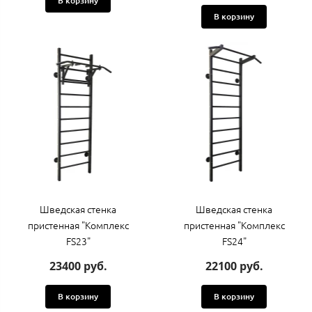
В корзину
В корзину
Шведская стенка
Шведская стенка
пристенная "Комплекс
пристенная "Комплекс
FS23"
FS24"
23400 руб.
22100 руб.
В корзину
В корзину