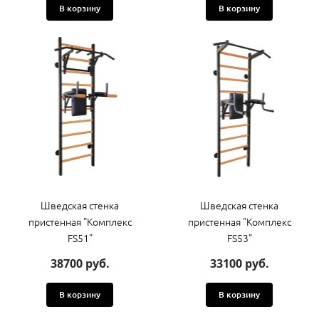
В корзину
В корзину
Шведская стенка
Шведская стенка
пристенная "Комплекс
пристенная "Комплекс
FS51"
FS53"
38700 руб.
33100 руб.
В корзину
В корзину